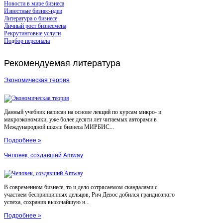
Новости в мире бизнеса
Известные бизнес-идеи
Литература о бизнесе
Личный рост бизнесмена
Рекрутинговые услуги
Подбор персонала
Рекомендуемая
литература
Экономическая теория
Данный учебник написан на основе лекций по курсам микро- и
макроэкономики, уже более десяти лет читаемых авторами в
Международной школе бизнеса МИРБИС...
Подробнее »
Человек, создавший Amway
В современном бизнесе, то и дело сотрясаемом скандалами с
участием беспринципных дельцов, Рич Девос добился грандиозного
успеха, сохранив высочайшую н...
Подробнее »