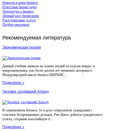
Новости в мире бизнеса
Известные бизнес-идеи
Литература о бизнесе
Личный рост бизнесмена
Рекрутинговые услуги
Подбор персонала
Рекомендуемая
литература
Экономическая теория
Данный учебник написан на основе лекций по курсам микро- и
макроэкономики, уже более десяти лет читаемых авторами в
Международной школе бизнеса МИРБИС...
Подробнее »
Человек, создавший Amway
В современном бизнесе, то и дело сотрясаемом скандалами с
участием беспринципных дельцов, Рич Девос добился грандиозного
успеха, сохранив высочайшую н...
Подробнее »