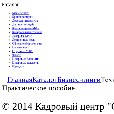
Каталог
Бизнес-книги
Брошюровщики
Деловая литература
Для презентаций
Компьютерные МФУ
Копировальная техника
Лазерные МФУ
Лекционные доски
Офисное оборудование
Переводчики
Струйные МФУ
Факсы
Цифровые блокноты
Цифровые телефоны
Шредеры
Главная
Каталог
Бизнес-книги
Тех
Практическое пособие
© 2014 Кадровый центр "