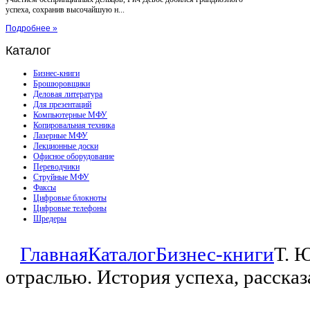
успеха, сохранив высочайшую н...
Подробнее »
Каталог
Бизнес-книги
Брошюровщики
Деловая литература
Для презентаций
Компьютерные МФУ
Копировальная техника
Лазерные МФУ
Лекционные доски
Офисное оборудование
Переводчики
Струйные МФУ
Факсы
Цифровые блокноты
Цифровые телефоны
Шредеры
Главная
Каталог
Бизнес-книги
Т. 
отраслью. История успеха, рассказ