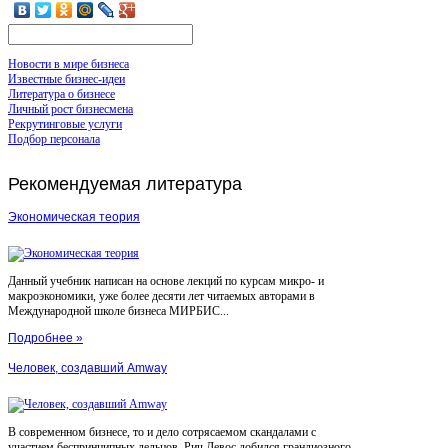
Новости в мире бизнеса
Известные бизнес-идеи
Литература о бизнесе
Личный рост бизнесмена
Рекрутинговые услуги
Подбор персонала
Рекомендуемая
литература
Экономическая теория
Данный учебник написан на основе лекций по курсам микро- и
макроэкономики, уже более десяти лет читаемых авторами в
Международной школе бизнеса МИРБИС...
Подробнее »
Человек, создавший Amway
В современном бизнесе, то и дело сотрясаемом скандалами с
участием беспринципных дельцов, Рич Девос добился грандиозного