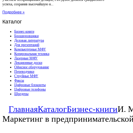
успеха, сохранив высочайшую н...
Подробнее »
Каталог
Бизнес-книги
Брошюровщики
Деловая литература
Для презентаций
Компьютерные МФУ
Копировальная техника
Лазерные МФУ
Лекционные доски
Офисное оборудование
Переводчики
Струйные МФУ
Факсы
Цифровые блокноты
Цифровые телефоны
Шредеры
Главная
Каталог
Бизнес-книги
И. М
Маркетинг в предпринимательской