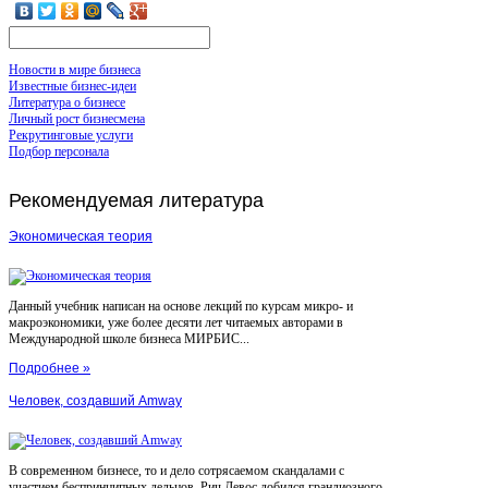
Новости в мире бизнеса
Известные бизнес-идеи
Литература о бизнесе
Личный рост бизнесмена
Рекрутинговые услуги
Подбор персонала
Рекомендуемая
литература
Экономическая теория
Данный учебник написан на основе лекций по курсам микро- и
макроэкономики, уже более десяти лет читаемых авторами в
Международной школе бизнеса МИРБИС...
Подробнее »
Человек, создавший Amway
В современном бизнесе, то и дело сотрясаемом скандалами с
участием беспринципных дельцов, Рич Девос добился грандиозного