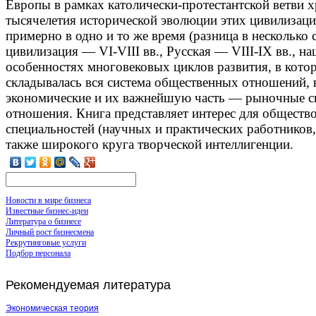
Европы в рамках католически-протестантской ветви х
тысячелетия исторической эволюции этих цивилизац
примерно в одно и то же время (разница в несколько 
цивилизация — VI-VIII вв., Русская — VIII-IX вв., н
особенностях многовековых циклов развития, в кото
складывалась вся система общественных отношений,
экономические и их важнейшую часть — рыночные с
отношения. Книга представляет интерес для общество
специальностей (научных и практических работников, 
также широкого круга творческой интеллигенции.
Новости в мире бизнеса
Известные бизнес-идеи
Литература о бизнесе
Личный рост бизнесмена
Рекрутинговые услуги
Подбор персонала
Рекомендуемая
литература
Экономическая теория