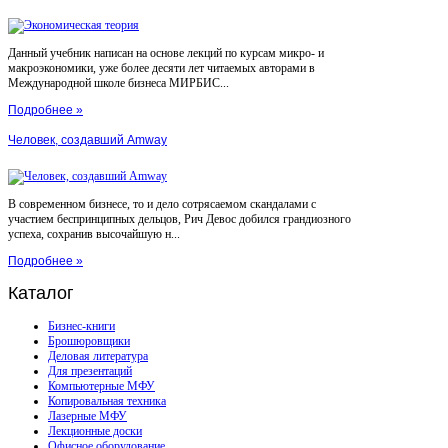
Данный учебник написан на основе лекций по курсам микро- и
макроэкономики, уже более десяти лет читаемых авторами в
Международной школе бизнеса МИРБИС...
Подробнее »
Человек, создавший Amway
В современном бизнесе, то и дело сотрясаемом скандалами с
участием беспринципных дельцов, Рич Девос добился грандиозного
успеха, сохранив высочайшую н...
Подробнее »
Каталог
Бизнес-книги
Брошюровщики
Деловая литература
Для презентаций
Компьютерные МФУ
Копировальная техника
Лазерные МФУ
Лекционные доски
Офисное оборудование