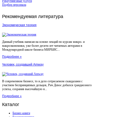
Рекрутинговые услуги
Подбор персонала
Рекомендуемая
литература
Экономическая теория
Данный учебник написан на основе лекций по курсам микро- и
макроэкономики, уже более десяти лет читаемых авторами в
Международной школе бизнеса МИРБИС...
Подробнее »
Человек, создавший Amway
В современном бизнесе, то и дело сотрясаемом скандалами с
участием беспринципных дельцов, Рич Девос добился грандиозного
успеха, сохранив высочайшую н...
Подробнее »
Каталог
Бизнес-книги