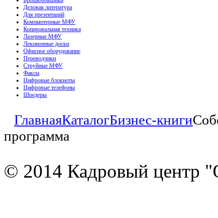
Брошюровщики
Деловая литература
Для презентаций
Компьютерные МФУ
Копировальная техника
Лазерные МФУ
Лекционные доски
Офисное оборудование
Переводчики
Струйные МФУ
Факсы
Цифровые блокноты
Цифровые телефоны
Шредеры
Главная
Каталог
Бизнес-книги
Соб
программа
© 2014 Кадровый центр "