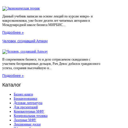
Данный учебник написан на основе лекций по курсам микро- и
макроэкономики, уже более десяти лет читаемых авторами в
Международной школе бизнеса МИРБИС...
Подробнее »
Человек, создавший Amway
В современном бизнесе, то и дело сотрясаемом скандалами с
участием беспринципных дельцов, Рич Девос добился грандиозного
успеха, сохранив высочайшую н...
Подробнее »
Каталог
Бизнес-книги
Брошюровщики
Деловая литература
Для презентаций
Компьютерные МФУ
Копировальная техника
Лазерные МФУ
Лекционные доски