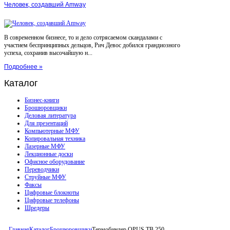
Человек, создавший Amway
В современном бизнесе, то и дело сотрясаемом скандалами с
участием беспринципных дельцов, Рич Девос добился грандиозного
успеха, сохранив высочайшую н...
Подробнее »
Каталог
Бизнес-книги
Брошюровщики
Деловая литература
Для презентаций
Компьютерные МФУ
Копировальная техника
Лазерные МФУ
Лекционные доски
Офисное оборудование
Переводчики
Струйные МФУ
Факсы
Цифровые блокноты
Цифровые телефоны
Шредеры
Главная
Каталог
Брошюровщики
Термобиндер OPUS TB 250