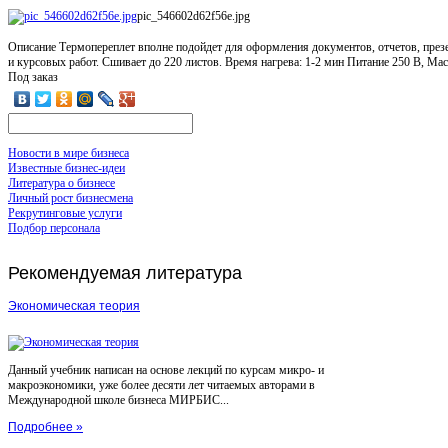
pic_546602d62f56e.jpg
Описание
Термопереплет вполне подойдет для оформления документов, отчетов, през
и курсовых работ. Cшивает до 220 листов. Время нагрева: 1-2 мин Питание 250 В, Ма
Под заказ
Новости в мире бизнеса
Известные бизнес-идеи
Литература о бизнесе
Личный рост бизнесмена
Рекрутинговые услуги
Подбор персонала
Рекомендуемая
литература
Экономическая теория
Данный учебник написан на основе лекций по курсам микро- и
макроэкономики, уже более десяти лет читаемых авторами в
Международной школе бизнеса МИРБИС...
Подробнее »