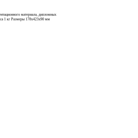
ентационного материала, дипломных
сса 1 кг Размеры 178х423х90 мм