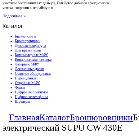
участием беспринципных дельцов, Рич Девос добился грандиозного
успеха, сохранив высочайшую н...
Подробнее »
Каталог
Бизнес-книги
Брошюровщики
Деловая литература
Для презентаций
Компьютерные МФУ
Копировальная техника
Лазерные МФУ
Лекционные доски
Офисное оборудование
Переводчики
Струйные МФУ
Факсы
Цифровые блокноты
Цифровые телефоны
Шредеры
Главная
Каталог
Брошюровщики
Б
электрический SUPU CW 430Е