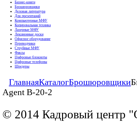
Бизнес-книги
Брошюровщики
Деловая литература
Для презентаций
Компьютерные МФУ
Копировальная техника
Лазерные МФУ
Лекционные доски
Офисное оборудование
Переводчики
Струйные МФУ
Факсы
Цифровые блокноты
Цифровые телефоны
Шредеры
Главная
Каталог
Брошюровщики
Б
Agent B-20-2
© 2014 Кадровый центр "