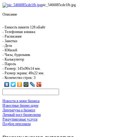
pic_5466085cde1fb.jpg
Описание
- Емкость памяти 128 кБайт
- Телефонная книжка
- Расписание
- Заметки
- Дела
- Юбилей
- Часы, будильник
- Калькулятор
- Пароль
- Размер: 145х90х14 мм.
- Размер экрана: 49х22 мм.
- Количество строк: 3
Новости в мире бизнеса
Известные бизнес-идеи
Литература о бизнесе
Личный рост бизнесмена
Рекрутинговые услуги
Подбор персонала