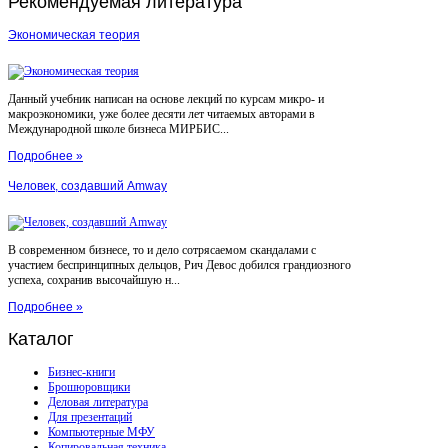
Рекомендуемая
литература
Экономическая теория
Данный учебник написан на основе лекций по курсам микро- и
макроэкономики, уже более десяти лет читаемых авторами в
Международной школе бизнеса МИРБИС...
Подробнее »
Человек, создавший Amway
В современном бизнесе, то и дело сотрясаемом скандалами с
участием беспринципных дельцов, Рич Девос добился грандиозного
успеха, сохранив высочайшую н...
Подробнее »
Каталог
Бизнес-книги
Брошюровщики
Деловая литература
Для презентаций
Компьютерные МФУ
Копировальная техника