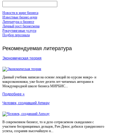
Новости в мире бизнеса
Известные бизнес-идеи
Литература о бизнесе
Личный рост бизнесмена
Рекрутинговые услуги
Подбор персонала
Рекомендуемая
литература
Экономическая теория
Данный учебник написан на основе лекций по курсам микро- и
макроэкономики, уже более десяти лет читаемых авторами в
Международной школе бизнеса МИРБИС...
Подробнее »
Человек, создавший Amway
В современном бизнесе, то и дело сотрясаемом скандалами с
участием беспринципных дельцов, Рич Девос добился грандиозного
успеха, сохранив высочайшую н...