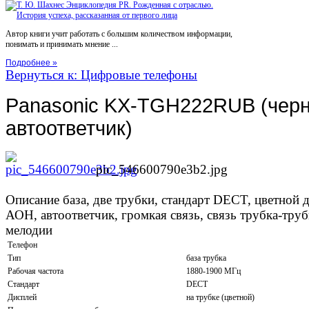
Автор книги учит работать с большим количеством информации,
понимать и принимать мнение ...
Подробнее »
Вернуться к: Цифровые телефоны
Panasonic KX-TGH222RUB (черны
автоответчик)
pic_546600790e3b2.jpg
Описание
база, две трубки, стандарт DECT, цветной ди
АОН, автоответчик, громкая связь, связь трубка-тру
мелодии
Телефон
Тип
база трубка
Рабочая частота
1880-1900 МГц
Стандарт
DECT
Дисплей
на трубке (цветной)