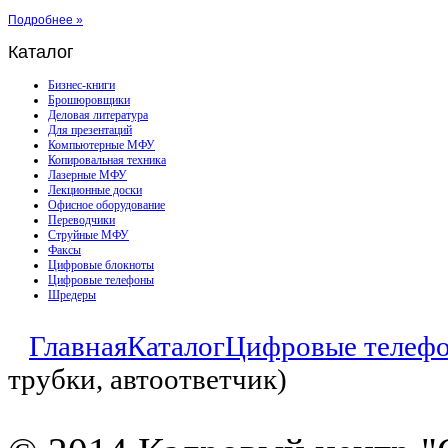
Подробнее »
Каталог
Бизнес-книги
Брошюровщики
Деловая литература
Для презентаций
Компьютерные МФУ
Копировальная техника
Лазерные МФУ
Лекционные доски
Офисное оборудование
Переводчики
Струйные МФУ
Факсы
Цифровые блокноты
Цифровые телефоны
Шредеры
Главная
Каталог
Цифровые телеф
трубки, автоответчик)