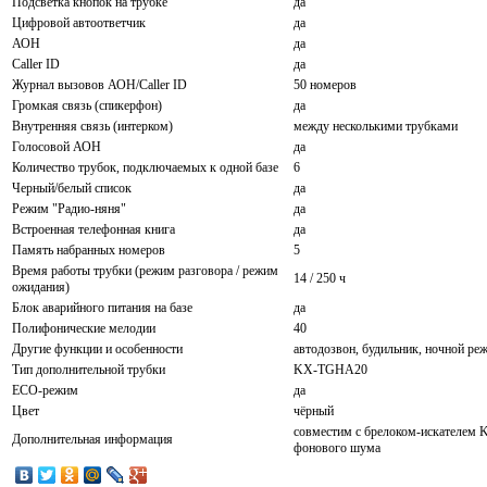
Подсветка кнопок на трубке
да
Цифровой автоответчик
да
АОН
да
Caller ID
да
Журнал вызовов АОН/Caller ID
50 номеров
Громкая связь (спикерфон)
да
Внутренняя связь (интерком)
между несколькими трубками
Голосовой АОН
да
Количество трубок, подключаемых к одной базе
6
Черный/белый список
да
Режим "Радио-няня"
да
Встроенная телефонная книга
да
Память набранных номеров
5
Время работы трубки (режим разговора / режим
14 / 250 ч
ожидания)
Блок аварийного питания на базе
да
Полифонические мелодии
40
Другие функции и особенности
автодозвон, будильник, ночной ре
Тип дополнительной трубки
KX-TGHA20
ECO-режим
да
Цвет
чёрный
совместим с брелоком-искателем
Дополнительная информация
фонового шума