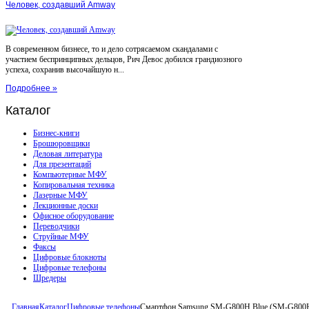
Человек, создавший Amway
В современном бизнесе, то и дело сотрясаемом скандалами с
участием беспринципных дельцов, Рич Девос добился грандиозного
успеха, сохранив высочайшую н...
Подробнее »
Каталог
Бизнес-книги
Брошюровщики
Деловая литература
Для презентаций
Компьютерные МФУ
Копировальная техника
Лазерные МФУ
Лекционные доски
Офисное оборудование
Переводчики
Струйные МФУ
Факсы
Цифровые блокноты
Цифровые телефоны
Шредеры
Главная
Каталог
Цифровые телефоны
Смартфон Samsung SM-G800H Blue (SM-G80