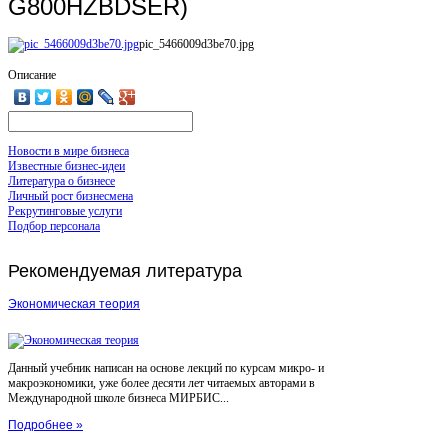
G800HZBDSER)
pic_5466009d3be70.jpg
Описание
Новости в мире бизнеса
Известные бизнес-идеи
Литература о бизнесе
Личный рост бизнесмена
Рекрутинговые услуги
Подбор персонала
Рекомендуемая
литература
Экономическая теория
Данный учебник написан на основе лекций по курсам микро- и
макроэкономики, уже более десяти лет читаемых авторами в
Международной школе бизнеса МИРБИС...
Подробнее »