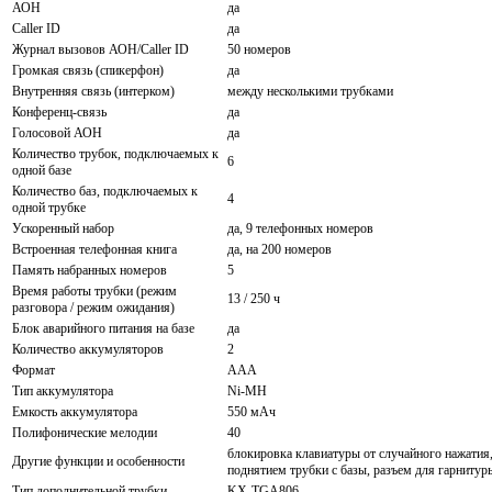
АОН
да
Caller ID
да
Журнал вызовов АОН/Caller ID
50 номеров
Громкая связь (спикерфон)
да
Внутренняя связь (интерком)
между несколькими трубками
Конференц-связь
да
Голосовой АОН
да
Количество трубок, подключаемых к
6
одной базе
Количество баз, подключаемых к
4
одной трубке
Ускоренный набор
да, 9 телефонных номеров
Встроенная телефонная книга
да, на 200 номеров
Память набранных номеров
5
Время работы трубки (режим
13 / 250 ч
разговора / режим ожидания)
Блок аварийного питания на базе
да
Количество аккумуляторов
2
Формат
AAA
Тип аккумулятора
Ni-MH
Емкость аккумулятора
550 мАч
Полифонические мелодии
40
блокировка клавиатуры от случайного нажатия,
Другие функции и особенности
поднятием трубки с базы, разъем для гарнитур
Тип дополнительной трубки
KX-TGA806