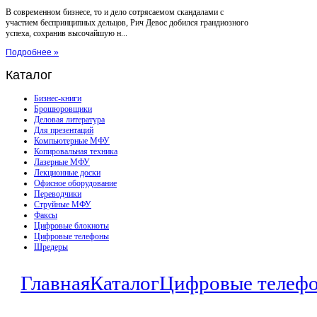
В современном бизнесе, то и дело сотрясаемом скандалами с
участием беспринципных дельцов, Рич Девос добился грандиозного
успеха, сохранив высочайшую н...
Подробнее »
Каталог
Бизнес-книги
Брошюровщики
Деловая литература
Для презентаций
Компьютерные МФУ
Копировальная техника
Лазерные МФУ
Лекционные доски
Офисное оборудование
Переводчики
Струйные МФУ
Факсы
Цифровые блокноты
Цифровые телефоны
Шредеры
Главная
Каталог
Цифровые телеф