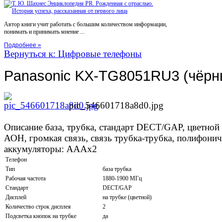
Автор книги учит работать с большим количеством информации,
понимать и принимать мнение ...
Подробнее »
Вернуться к: Цифровые телефоны
Panasonic KX-TG8051RU3 (чёрн
pic_546601718a8d0.jpg
Описание
база, трубка, стандарт DECT/GAP, цветной д
АОН, громкая связь, связь трубка-трубка, полифонич
аккумуляторы: AAAx2
Телефон
Тип
база трубка
Рабочая частота
1880-1900 МГц
Стандарт
DECT/GAP
Дисплей
на трубке (цветной)
Количество строк дисплея
2
Подсветка кнопок на трубке
да