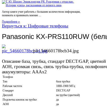
Автор книги учит работать с большим количеством информации,
понимать и принимать мнение ...
Подробнее »
Вернуться к: Цифровые телефоны
Panasonic KX-PRS110RUW (бел
pic_54660178bcb34.jpg
Описание
база, трубка, стандарт DECT/GAP, цветной д
АОН, громкая связь, связь трубка-трубка, полифони
аккумуляторы: AAAx2
Телефон
Тип
база трубка
Рабочая частота
1880-1900 МГц
Стандарт
DECT/GAP
Дисплей
на трубке (цветной)
Подсветка кнопок на трубке
да
АОН
да