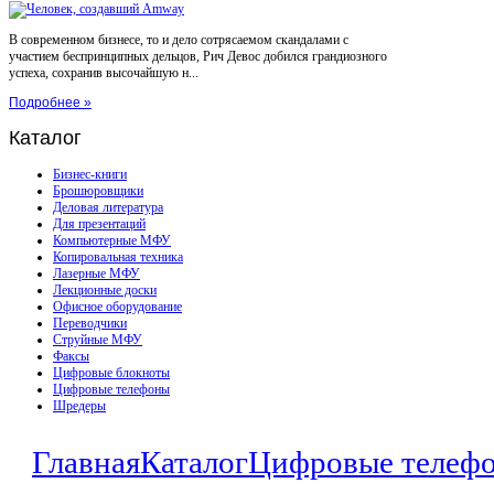
В современном бизнесе, то и дело сотрясаемом скандалами с
участием беспринципных дельцов, Рич Девос добился грандиозного
успеха, сохранив высочайшую н...
Подробнее »
Каталог
Бизнес-книги
Брошюровщики
Деловая литература
Для презентаций
Компьютерные МФУ
Копировальная техника
Лазерные МФУ
Лекционные доски
Офисное оборудование
Переводчики
Струйные МФУ
Факсы
Цифровые блокноты
Цифровые телефоны
Шредеры
Главная
Каталог
Цифровые телеф