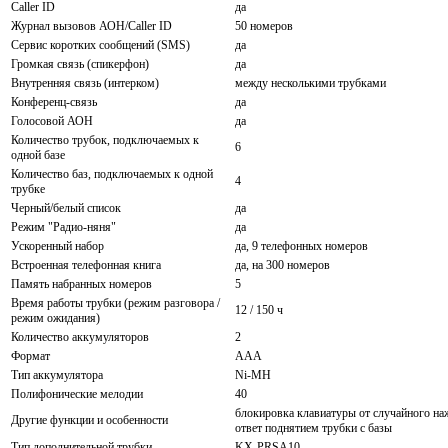
Caller ID
да
Журнал вызовов АОН/Caller ID
50 номеров
Сервис коротких сообщений (SMS)
да
Громкая связь (спикерфон)
да
Внутренняя связь (интерком)
между несколькими трубками
Конференц-связь
да
Голосовой АОН
да
Количество трубок, подключаемых к
6
одной базе
Количество баз, подключаемых к одной
4
трубке
Черный/белый список
да
Режим "Радио-няня"
да
Ускоренный набор
да, 9 телефонных номеров
Встроенная телефонная книга
да, на 300 номеров
Память набранных номеров
5
Время работы трубки (режим разговора /
12 / 150 ч
режим ожидания)
Количество аккумуляторов
2
Формат
AAA
Тип аккумулятора
Ni-MH
Полифонические мелодии
40
блокировка клавиатуры от случайного на
Другие функции и особенности
ответ поднятием трубки с базы
Тип дополнительной трубки
KX-PRSA10