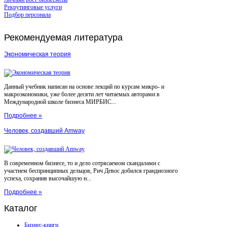
Рекрутинговые услуги
Подбор персонала
Рекомендуемая
литература
Экономическая теория
Данный учебник написан на основе лекций по курсам микро- и
макроэкономики, уже более десяти лет читаемых авторами в
Международной школе бизнеса МИРБИС...
Подробнее »
Человек, создавший Amway
В современном бизнесе, то и дело сотрясаемом скандалами с
участием беспринципных дельцов, Рич Девос добился грандиозного
успеха, сохранив высочайшую н...
Подробнее »
Каталог
Бизнес-книги