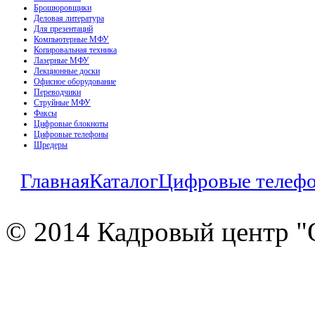
Брошюровщики
Деловая литература
Для презентаций
Компьютерные МФУ
Копировальная техника
Лазерные МФУ
Лекционные доски
Офисное оборудование
Переводчики
Струйные МФУ
Факсы
Цифровые блокноты
Цифровые телефоны
Шредеры
Главная
Каталог
Цифровые телеф
© 2014 Кадровый центр "