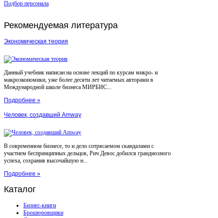
Подбор персонала
Рекомендуемая
литература
Экономическая теория
Данный учебник написан на основе лекций по курсам микро- и
макроэкономики, уже более десяти лет читаемых авторами в
Международной школе бизнеса МИРБИС...
Подробнее »
Человек, создавший Amway
В современном бизнесе, то и дело сотрясаемом скандалами с
участием беспринципных дельцов, Рич Девос добился грандиозного
успеха, сохранив высочайшую н...
Подробнее »
Каталог
Бизнес-книги
Брошюровщики