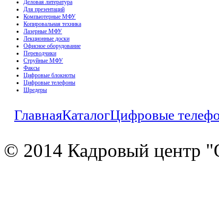
Деловая литература
Для презентаций
Компьютерные МФУ
Копировальная техника
Лазерные МФУ
Лекционные доски
Офисное оборудование
Переводчики
Струйные МФУ
Факсы
Цифровые блокноты
Цифровые телефоны
Шредеры
Главная
Каталог
Цифровые телеф
© 2014 Кадровый центр "