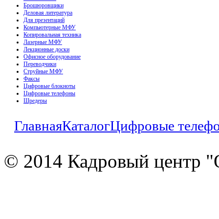
Брошюровщики
Деловая литература
Для презентаций
Компьютерные МФУ
Копировальная техника
Лазерные МФУ
Лекционные доски
Офисное оборудование
Переводчики
Струйные МФУ
Факсы
Цифровые блокноты
Цифровые телефоны
Шредеры
Главная
Каталог
Цифровые телеф
© 2014 Кадровый центр "