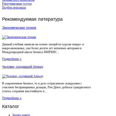
Рекрутинговые услуги
Подбор персонала
Рекомендуемая
литература
Экономическая теория
Данный учебник написан на основе лекций по курсам микро- и
макроэкономики, уже более десяти лет читаемых авторами в
Международной школе бизнеса МИРБИС...
Подробнее »
Человек, создавший Amway
В современном бизнесе, то и дело сотрясаемом скандалами с
участием беспринципных дельцов, Рич Девос добился грандиозного
успеха, сохранив высочайшую н...
Подробнее »
Каталог
Бизнес-книги