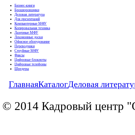
Бизнес-книги
Брошюровщики
Деловая литература
Для презентаций
Компьютерные МФУ
Копировальная техника
Лазерные МФУ
Лекционные доски
Офисное оборудование
Переводчики
Струйные МФУ
Факсы
Цифровые блокноты
Цифровые телефоны
Шредеры
Главная
Каталог
Деловая литерату
© 2014 Кадровый центр "