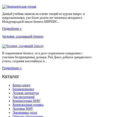
Данный учебник написан на основе лекций по курсам микро- и
макроэкономики, уже более десяти лет читаемых авторами в
Международной школе бизнеса МИРБИС...
Подробнее »
Человек, создавший Amway
В современном бизнесе, то и дело сотрясаемом скандалами с
участием беспринципных дельцов, Рич Девос добился грандиозного
успеха, сохранив высочайшую н...
Подробнее »
Каталог
Бизнес-книги
Брошюровщики
Деловая литература
Для презентаций
Компьютерные МФУ
Копировальная техника
Лазерные МФУ
Лекционные доски
Офисное оборудование