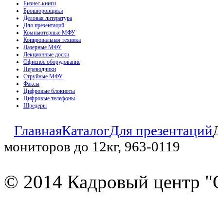
Бизнес-книги
Брошюровщики
Деловая литература
Для презентаций
Компьютерные МФУ
Копировальная техника
Лазерные МФУ
Лекционные доски
Офисное оборудование
Переводчики
Струйные МФУ
Факсы
Цифровые блокноты
Цифровые телефоны
Шредеры
Главная
Каталог
Для презентаций
мониторов до 12кг, 963-0119
© 2014 Кадровый центр "