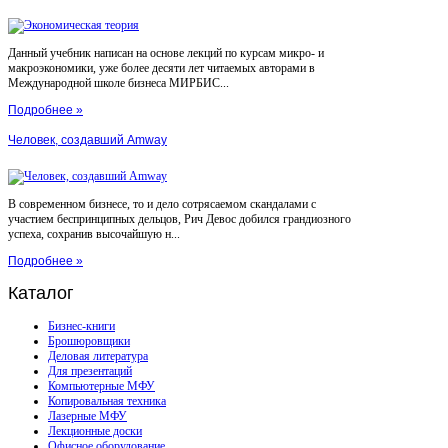
Данный учебник написан на основе лекций по курсам микро- и
макроэкономики, уже более десяти лет читаемых авторами в
Международной школе бизнеса МИРБИС...
Подробнее »
Человек, создавший Amway
В современном бизнесе, то и дело сотрясаемом скандалами с
участием беспринципных дельцов, Рич Девос добился грандиозного
успеха, сохранив высочайшую н...
Подробнее »
Каталог
Бизнес-книги
Брошюровщики
Деловая литература
Для презентаций
Компьютерные МФУ
Копировальная техника
Лазерные МФУ
Лекционные доски
Офисное оборудование