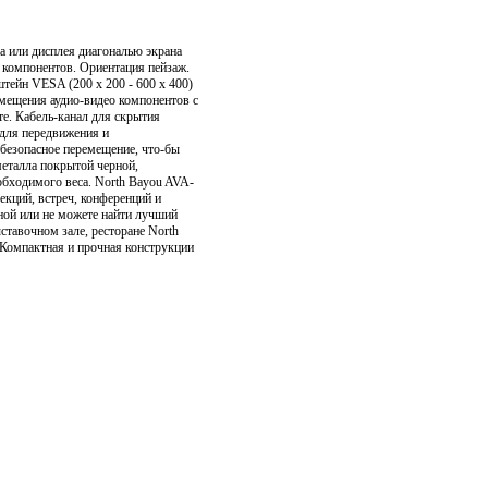
а или дисплея диагональю экрана
о компонентов. Ориентация пейзаж.
штейн VESA (200 х 200 - 600 х 400)
змещения аудио-видео компонентов c
те. Кабель-канал для скрытия
 для передвижения и
 безопасное перемещение, что-бы
металла покрытой черной,
обходимого веса. North Bayou AVA-
екций, встреч, конференций и
ной или не можете найти лучший
ставочном зале, ресторане North
Компактная и прочная конструкции