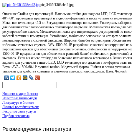
pic_5465f1363eb42.jpg
Описание
Стойка для презентаций. Напольная стойка для подвеса LED, LCD телевизор
40"- 60", проведения презентаций и видео-конференций, а также установки аудио-виде
Макс. вес телевизора 45.5 кг. Регулировка телевизора по высоте. Универсальный крон
для большинства плоскопанельных телевизоров на рынке. Металическая полка для ра
регулировкой по высоте. Металическая полка для видеокодека c регулировкой по высо
кабелей питания и коммутации. Устойчивое, мобильное основание на четырех роликах
позиционирования с системой фиксации. Широкая база без острых краев обеспечивает
избежать несчастных случаев. AVA-1500-60-1P разработан с жесткой конструкцией из 
порошковой краской для обеспечения хорошего баланса, стабильности и поддержки не
1500-60-1P предназначен для обеспечения решений Вашей мобильности развлечений, л
выставок. Если вы ищете стойку для большого плазменного телевизора в Вашей гости
вариант для установки вашего LED, LCD телевизора или дисплея в конференц-зале, вы
Bayou AVA-1500-60-1P лучший выбор. Модульной форма. Гибкая и легкая установка. 
упаковки для удобства хранения и снижения транспортных расходов. Цвет: Черный.
Новости в мире бизнеса
Известные бизнес-идеи
Литература о бизнесе
Личный рост бизнесмена
Рекрутинговые услуги
Подбор персонала
Рекомендуемая
литература