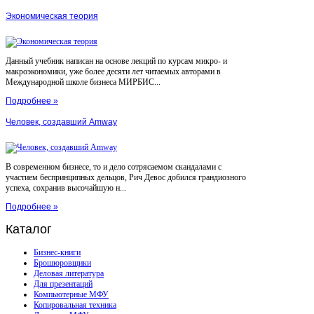
Экономическая теория
Данный учебник написан на основе лекций по курсам микро- и
макроэкономики, уже более десяти лет читаемых авторами в
Международной школе бизнеса МИРБИС...
Подробнее »
Человек, создавший Amway
В современном бизнесе, то и дело сотрясаемом скандалами с
участием беспринципных дельцов, Рич Девос добился грандиозного
успеха, сохранив высочайшую н...
Подробнее »
Каталог
Бизнес-книги
Брошюровщики
Деловая литература
Для презентаций
Компьютерные МФУ
Копировальная техника