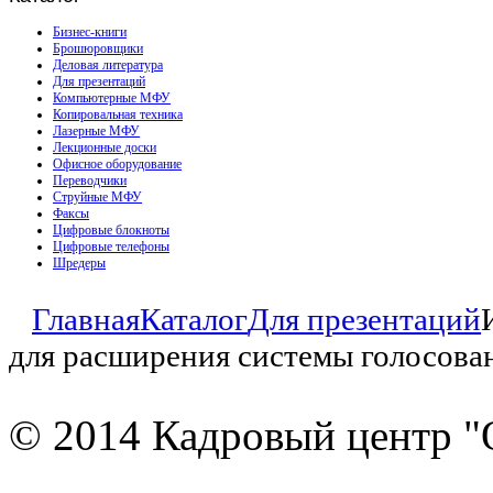
Бизнес-книги
Брошюровщики
Деловая литература
Для презентаций
Компьютерные МФУ
Копировальная техника
Лазерные МФУ
Лекционные доски
Офисное оборудование
Переводчики
Струйные МФУ
Факсы
Цифровые блокноты
Цифровые телефоны
Шредеры
Главная
Каталог
Для презентаций
для расширения системы голосова
© 2014 Кадровый центр "