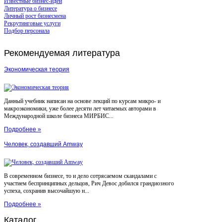
Известные бизнес-идеи
Литература о бизнесе
Личный рост бизнесмена
Рекрутинговые услуги
Подбор персонала
Рекомендуемая
литература
Экономическая теория
Данный учебник написан на основе лекций по курсам микро- и
макроэкономики, уже более десяти лет читаемых авторами в
Международной школе бизнеса МИРБИС...
Подробнее »
Человек, создавший Amway
В современном бизнесе, то и дело сотрясаемом скандалами с
участием беспринципных дельцов, Рич Девос добился грандиозного
успеха, сохранив высочайшую н...
Подробнее »
Каталог