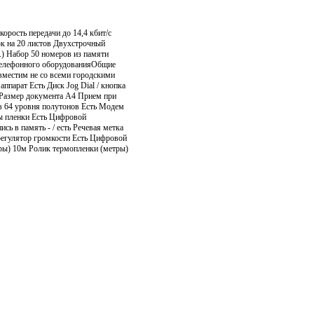
рость передачи до 14,4 кбит/с
ок на 20 листов Двухстрочный
.) Набор 50 номеров из памяти
телефонного оборудованияОбщие
вместим не со всеми городскими
парат Есть Диск Jog Dial / кнопка
атРазмер документа A4 Прием при
ов 64 уровня полутонов Есть Модем
ы пленки Есть Цифровой
сь в память - / есть Речевая метка
регулятор громкости Есть Цифровой
ры) 10м Ролик термопленки (метры)