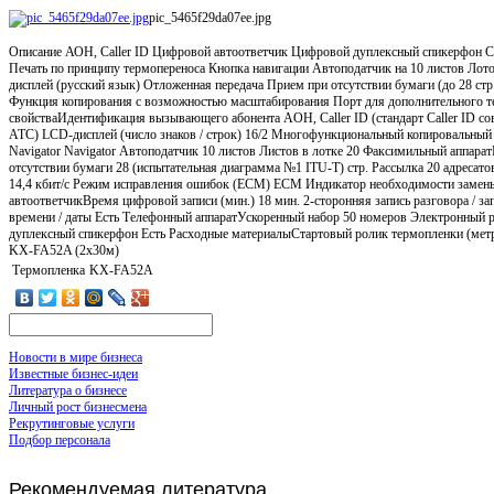
pic_5465f29da07ee.jpg
Описание
АОН, Caller ID Цифровой автоответчик Цифровой дуплексный спикерфон Ско
Печать по принципу термопереноса Кнопка навигации Автоподатчик на 10 листов Лот
дисплей (русский язык) Отложенная передача Прием при отсутствии бумаги (до 28 стр
Функция копирования с возможностью масштабирования Порт для дополнительного 
свойстваИдентификация вызывающего абонента AOH, Caller ID (стандарт Caller ID со
АТС) LCD-дисплей (число знаков / строк) 16/2 Многофункциональный копировальный ап
Navigator Navigator Автоподатчик 10 листов Листов в лотке 20 Факсимильный аппар
отсутствии бумаги 28 (испытательная диаграмма №1 ITU-T) стр. Рассылка 20 адресат
14,4 кбит/с Режим исправления ошибок (ECM) ECM Индикатор необходимости замен
автоответчикВремя цифровой записи (мин.) 18 мин. 2-сторонняя запись разговора / запи
времени / даты Есть Телефонный аппаратУскоренный набор 50 номеров Электронный 
дуплексный спикерфон Есть Расходные материалыСтартовый ролик термопленки (мет
KX-FA52A (2х30м)
Термопленка
KX-FA52A
Новости в мире бизнеса
Известные бизнес-идеи
Литература о бизнесе
Личный рост бизнесмена
Рекрутинговые услуги
Подбор персонала
Рекомендуемая
литература