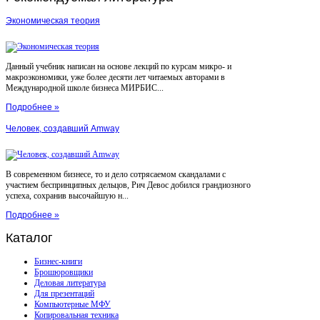
Экономическая теория
Данный учебник написан на основе лекций по курсам микро- и
макроэкономики, уже более десяти лет читаемых авторами в
Международной школе бизнеса МИРБИС...
Подробнее »
Человек, создавший Amway
В современном бизнесе, то и дело сотрясаемом скандалами с
участием беспринципных дельцов, Рич Девос добился грандиозного
успеха, сохранив высочайшую н...
Подробнее »
Каталог
Бизнес-книги
Брошюровщики
Деловая литература
Для презентаций
Компьютерные МФУ
Копировальная техника