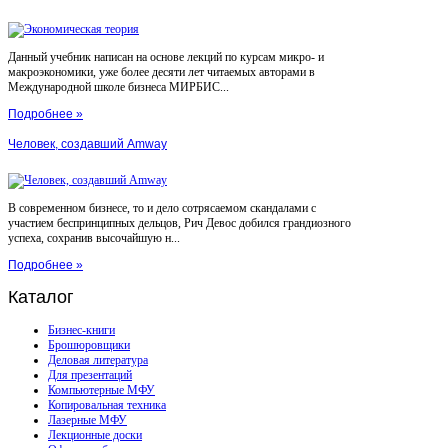
Данный учебник написан на основе лекций по курсам микро- и
макроэкономики, уже более десяти лет читаемых авторами в
Международной школе бизнеса МИРБИС...
Подробнее »
Человек, создавший Amway
В современном бизнесе, то и дело сотрясаемом скандалами с
участием беспринципных дельцов, Рич Девос добился грандиозного
успеха, сохранив высочайшую н...
Подробнее »
Каталог
Бизнес-книги
Брошюровщики
Деловая литература
Для презентаций
Компьютерные МФУ
Копировальная техника
Лазерные МФУ
Лекционные доски