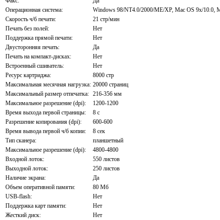
Факс:
Да
Операционная система:
Windows 98/NT4.0/2000/ME/XP, Mac OS 9x/10.0
Скорость ч/б печати:
21 стр/мин
Печать без полей:
Нет
Поддержка прямой печати:
Нет
Двусторонняя печать:
Да
Печать на компакт-дисках:
Нет
Встроенный сшиватель:
Нет
Ресурс картриджа:
8000 стр
Максимальная месячная нагрузка:
20000 страниц
Максимальный размер отпечатка:
216-356 мм
Максимальное разрешение (dpi):
1200-1200
Время выхода первой страницы:
8 с
Разрешение копирования (dpi):
600-600
Время вывода первой ч/б копии:
8 сек
Тип сканера:
планшетный
Максимальное разрешение (dpi):
4800-4800
Входной лоток:
550 листов
Выходной лоток:
250 листов
Наличие экрана:
Да
Объем оперативной памяти:
80 Мб
USB-flash:
Нет
Поддержка карт памяти:
Нет
Жесткий диск:
Нет