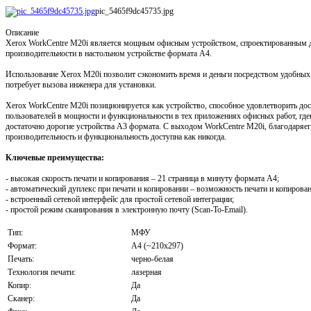
pic_5465f9dc45735.jpg
Описание
Xerox WorkCentre M20i является мощным офисным устройством, спроектированным 
производительности в настольном устройстве формата A4.
Использование Xerox M20i позволит сэкономить время и деньги посредством удобных
потребует вызова инженера для установки.
Xerox WorkCentre M20i позиционируется как устройство, способное удовлетворить до
пользователей в мощности и функциональности в тех приложениях офисных работ, где
достаточно дорогие устройства A3 формата. С выходом WorkCentre M20i, благодаряег
производительность и функциональность доступна как никогда.
Ключевые преимущества:
- высокая скорость печати и копирования – 21 страница в минуту формата A4;
- автоматический дуплекс при печати и копировании – возможность печати и копирова
- встроенный сетевой интерфейс для простой сетевой интеграции;
- простой режим сканирования в электронную почту (Scan-To-Email).
Тип:
МФУ
Формат:
A4 (~210x297)
Печать:
черно-белая
Технология печати:
лазерная
Копир:
Да
Сканер:
Да