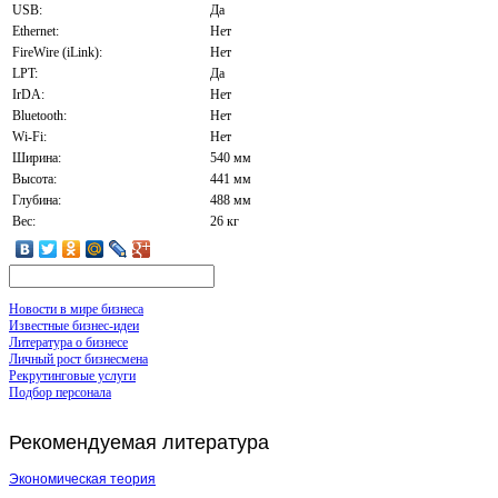
USB:
Да
Ethernet:
Нет
FireWire (iLink):
Нет
LPT:
Да
IrDA:
Нет
Bluetooth:
Нет
Wi-Fi:
Нет
Ширина:
540 мм
Высота:
441 мм
Глубина:
488 мм
Вес:
26 кг
Новости в мире бизнеса
Известные бизнес-идеи
Литература о бизнесе
Личный рост бизнесмена
Рекрутинговые услуги
Подбор персонала
Рекомендуемая
литература
Экономическая теория