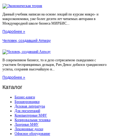
Данный учебник написан на основе лекций по курсам микро- и
макроэкономики, уже более десяти лет читаемых авторами в
Международной школе бизнеса МИРБИС...
Подробнее »
Человек, создавший Amway
В современном бизнесе, то и дело сотрясаемом скандалами с
участием беспринципных дельцов, Рич Девос добился грандиозного
успеха, сохранив высочайшую н...
Подробнее »
Каталог
Бизнес-книги
Брошюровщики
Деловая литература
Для презентаций
Компьютерные МФУ
Копировальная техника
Лазерные МФУ
Лекционные доски
Офисное оборудование