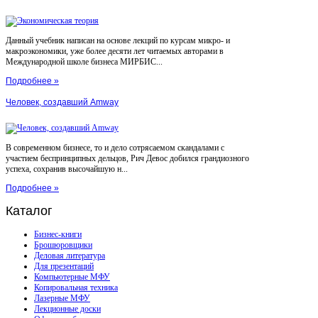
Данный учебник написан на основе лекций по курсам микро- и
макроэкономики, уже более десяти лет читаемых авторами в
Международной школе бизнеса МИРБИС...
Подробнее »
Человек, создавший Amway
В современном бизнесе, то и дело сотрясаемом скандалами с
участием беспринципных дельцов, Рич Девос добился грандиозного
успеха, сохранив высочайшую н...
Подробнее »
Каталог
Бизнес-книги
Брошюровщики
Деловая литература
Для презентаций
Компьютерные МФУ
Копировальная техника
Лазерные МФУ
Лекционные доски