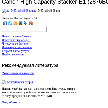
Canon High Capacity Stacker-E1 (2876B
pic_5465fab6c4868.jpg
Описание
Формат бумаги A4
Новости в мире бизнеса
Известные бизнес-идеи
Литература о бизнесе
Личный рост бизнесмена
Рекрутинговые услуги
Подбор персонала
Рекомендуемая
литература
Экономическая теория
Данный учебник написан на основе лекций по курсам микро- и
макроэкономики, уже более десяти лет читаемых авторами в
Международной школе бизнеса МИРБИС...
Подробнее »