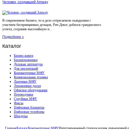
Человек, создавший Amway
В современном бизнесе, то и дело сотрясаемом скандалами с
участием беспринципных дельцов, Рич Девос добился грандиозного
успеха, сохранив высочайшую н...
Подробнее »
Каталог
Бизнес-книги
Брошюровщики
Деловая литература
Для презентаций
Компьютерные МФУ
Копировальная техника
Лазерные МФУ
Лекционные доски
Офисное оборудование
Переводчики
Струйные МФУ
Факсы
Цифровые блокноты
Цифровые телефоны
Шредеры
Главная
Каталог
Компьютерные МФУ
Интегрированный стопоукладчик повышенной ем