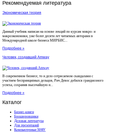
Рекомендуемая
литература
Экономическая теория
Данный учебник написан на основе лекций по курсам микро- и
макроэкономики, уже более десяти лет читаемых авторами в
Международной школе бизнеса МИРБИС...
Подробнее »
Человек, создавший Amway
В современном бизнесе, то и дело сотрясаемом скандалами с
участием беспринципных дельцов, Рич Девос добился грандиозного
успеха, сохранив высочайшую н...
Подробнее »
Каталог
Бизнес-книги
Брошюровщики
Деловая литература
Для презентаций
Компьютерные МФУ