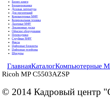
Бизнес-книги
Брошюровщики
Деловая литература
Для презентаций
Компьютерные МФУ
Копировальная техника
Лазерные МФУ
Лекционные доски
Офисное оборудование
Переводчики
Струйные МФУ
Факсы
Цифровые блокноты
Цифровые телефоны
Шредеры
Главная
Каталог
Компьютерные 
Ricoh MP C5503AZSP
© 2014 Кадровый центр "