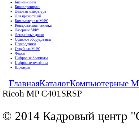
Бизнес-книги
Брошюровщики
Деловая литература
Для презентаций
Компьютерные МФУ
Копировальная техника
Лазерные МФУ
Лекционные доски
Офисное оборудование
Переводчики
Струйные МФУ
Факсы
Цифровые блокноты
Цифровые телефоны
Шредеры
Главная
Каталог
Компьютерные 
Ricoh MP C401SRSP
© 2014 Кадровый центр "