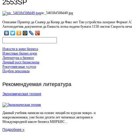
2553SP
pic_5465fbf508d49.jpg
Описание
Принтер да Сканер да Копир да Факс нет Тип устройства лазерное Формат А
Автоподатчик документов да Емкость лотка подачи бумаги 1150 листов Скорость печати
Новости в мире бизнеса
Известные бизнес-идеи
Литература о бизнесе
Личный рост бизнесмена
Рекрутинговые услуги
Подбор персонала
Рекомендуемая
литература
Экономическая теория
Данный учебник написан на основе лекций по курсам микро- и
макроэкономики, уже более десяти лет читаемых авторами в
Международной школе бизнеса МИРБИС...
Подробнее »