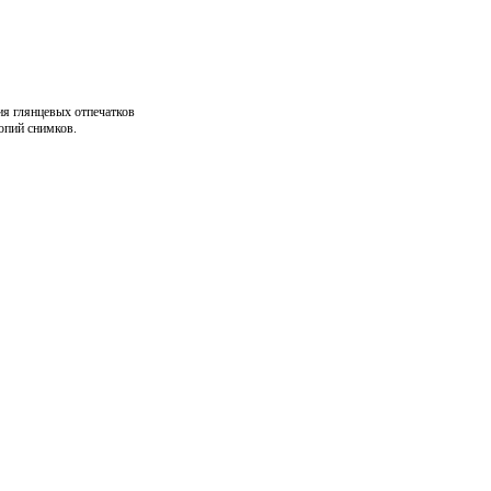
ия глянцевых отпечатков
опий снимков.