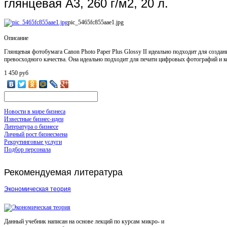
глянцевая A3, 260 г/м2, 20 л.
pic_5465fc855aae1.jpg
Описание
Глянцевая фотобумага Canon Photo Paper Plus Glossy II идеально подходит для создан
превосходного качества. Она идеально подходит для печати цифровых фотографий и к
1 450 руб
Новости в мире бизнеса
Известные бизнес-идеи
Литература о бизнесе
Личный рост бизнесмена
Рекрутинговые услуги
Подбор персонала
Рекомендуемая
литература
Экономическая теория
Данный учебник написан на основе лекций по курсам микро- и