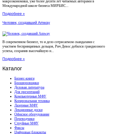
макроэкономики, уже более десяти лет читаемых авторами в
Международной школе бизнеса МИРБИС...
Подробнее »
Человек, создавший Amway
В современном бизнесе, то и дело сотрясаемом скандалами с
участием беспринципных дельцов, Рич Девос добился грандиозного
успеха, сохранив высочайшую н...
Подробнее »
Каталог
Бизнес-книги
Брошюровщики
Деловая литература
Для презентаций
Компьютерные МФУ
Копировальная техника
Лазерные МФУ
Лекционные доски
Офисное оборудование
Переводчики
Струйные МФУ
Факсы
Цифровые блокноты