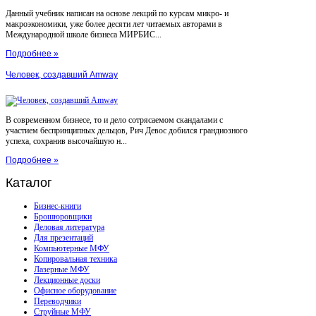
Данный учебник написан на основе лекций по курсам микро- и
макроэкономики, уже более десяти лет читаемых авторами в
Международной школе бизнеса МИРБИС...
Подробнее »
Человек, создавший Amway
В современном бизнесе, то и дело сотрясаемом скандалами с
участием беспринципных дельцов, Рич Девос добился грандиозного
успеха, сохранив высочайшую н...
Подробнее »
Каталог
Бизнес-книги
Брошюровщики
Деловая литература
Для презентаций
Компьютерные МФУ
Копировальная техника
Лазерные МФУ
Лекционные доски
Офисное оборудование
Переводчики
Струйные МФУ