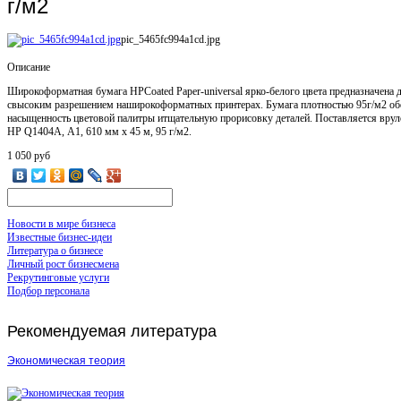
г/м2
pic_5465fc994a1cd.jpg
Описание
Широкоформатная бумага HPCoated Paper-universal ярко-белого цвета предназначена 
свысоким разрешением наширокоформатных принтерах. Бумага плотностью 95г/м2 обе
насыщенность цветовой палитры итщательную прорисовку деталей. Поставляется вруло
HP Q1404A, А1, 610 мм x 45 м, 95 г/м2.
1 050 руб
Новости в мире бизнеса
Известные бизнес-идеи
Литература о бизнесе
Личный рост бизнесмена
Рекрутинговые услуги
Подбор персонала
Рекомендуемая
литература
Экономическая теория