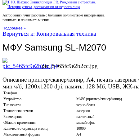
Автор книги учит работать с большим количеством информации,
понимать и принимать мнение ...
Подробнее »
Вернуться к: Копировальная техника
МФУ Samsung SL-M2070
pic_5465fc9e2b2cc.jpg
Описание
принтер/сканер/копир, A4, печать лазерная 
мин ч/б, 1200x1200 dpi, память: 128 Мб, USB, ЖК-п
Телефон
Устройство
МФУ (принтер/сканер/копир)
Тип печати
черно-белая
Технология печати
лазерная
Размещение
настольный
Область применения
малый офис
Количество страниц в месяц
10000
Максимальный формат
A4