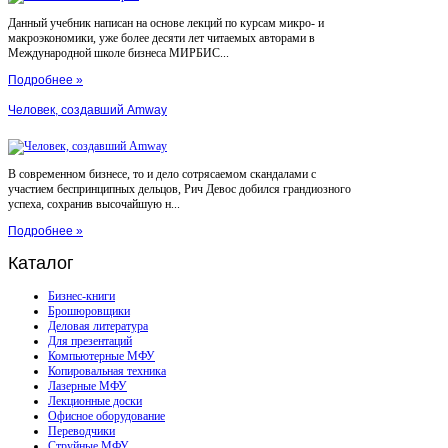
Данный учебник написан на основе лекций по курсам микро- и
макроэкономики, уже более десяти лет читаемых авторами в
Международной школе бизнеса МИРБИС...
Подробнее »
Человек, создавший Amway
В современном бизнесе, то и дело сотрясаемом скандалами с
участием беспринципных дельцов, Рич Девос добился грандиозного
успеха, сохранив высочайшую н...
Подробнее »
Каталог
Бизнес-книги
Брошюровщики
Деловая литература
Для презентаций
Компьютерные МФУ
Копировальная техника
Лазерные МФУ
Лекционные доски
Офисное оборудование
Переводчики
Струйные МФУ