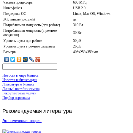
Частота процессора
600 МГц
Интерфейсы
USB 2.0
Поддержка ОС
Linux, Mac OS, Windows
ЖК панель (дисплей)
да
Потребляемая мощность (при работе)
310 Вт
Потребляемая мощность (в режиме
30 Вт
ожидания)
Уровень шума при работе
50 дБ
Уровень шума в режиме ожидания
26 дБ
Размеры
406x253x359 мм
Новости в мире бизнеса
Известные бизнес-идеи
Литература о бизнесе
Личный рост бизнесмена
Рекрутинговые услуги
Подбор персонала
Рекомендуемая
литература
Экономическая теория