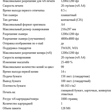
Максимальное разрешение для ч/б печати
1200x1200 dpi
Скорость печати
20 стр/мин (ч/б А4)
Время выхода первого отпечатка
8.5 c
Тип сканера
планшетный
Тип датчика
контактный (CIS)
Максимальный формат оригинала
A4
Максимальный размер сканирования
216x297 мм
Разрешение сканера
1200x1200 dpi
Разрешение сканера (улучшенное)
4800x4800 dpi
Отправка изображения по e-mail
да
Поддержка стандартов
TWAIN, WIA
Максимальное разрешение копира (ч/б)
1200x1200 dpi
Скорость копирования
20 стр/мин (ч/б А4)
Изменение масштаба
25-400 %
Максимальное количество копий за цикл
99
Время выхода первой копии
14 с
Подача бумаги
150 лист. (стандартная)
Вывод бумаги
100 лист. (стандартный)
Плотность бумаги
60-163 г/м2
глянцевой бумаге, карточках, конвертах
Печать на:
этикетках
Ресурс ч/б картриджа/тонера
1000 страниц
Количество картриджей
1
Объем памяти
128 Мб