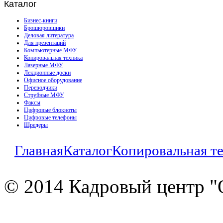
Каталог
Бизнес-книги
Брошюровщики
Деловая литература
Для презентаций
Компьютерные МФУ
Копировальная техника
Лазерные МФУ
Лекционные доски
Офисное оборудование
Переводчики
Струйные МФУ
Факсы
Цифровые блокноты
Цифровые телефоны
Шредеры
Главная
Каталог
Копировальная т
© 2014 Кадровый центр "