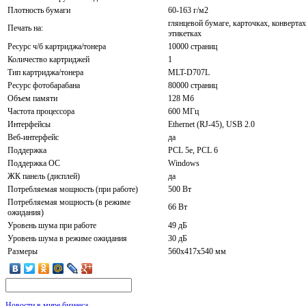
Плотность бумаги
60-163 г/м2
глянцевой бумаге, карточках, конвертах
Печать на:
этикетках
Ресурс ч/б картриджа/тонера
10000 страниц
Количество картриджей
1
Тип картриджа/тонера
MLT-D707L
Ресурс фотобарабана
80000 страниц
Объем памяти
128 Мб
Частота процессора
600 МГц
Интерфейсы
Ethernet (RJ-45), USB 2.0
Веб-интерфейс
да
Поддержка
PCL 5e, PCL 6
Поддержка ОС
Windows
ЖК панель (дисплей)
да
Потребляемая мощность (при работе)
500 Вт
Потребляемая мощность (в режиме
66 Вт
ожидания)
Уровень шума при работе
49 дБ
Уровень шума в режиме ожидания
30 дБ
Размеры
560x417x540 мм
Новости в мире бизнеса