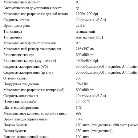
Максимальный формат
A3
Автоматическая двусторонняя печать
да
Максимальное разрешение для ч/б печати
1200x1200 dpi
Скорость печати
20 стр/мин (ч/б А4)
Время разогрева
22.2 с
Тип сканера
планшетный
Тип датчика
контактный (CIS)
Максимальный формат оригинала
A3
Максимальный размер сканирования
216x397 мм
Разрешение сканера
600x600 dpi
Разрешение сканера (улучшенное)
4800x4800 dpi
Скорость сканирования (ч/б)
30 изобр/мин (300 тчк.дюйм, A4 / Letter
Скорость сканирования (цветн.)
30 изобр/мин (300 тчк.дюйм, A4 / Letter
Оттенки серого
256
Поддержка стандартов
TWAIN
Максимальное разрешение копира (ч/б)
600x600 dpi
Скорость копирования
20 стр/мин (ч/б А4)
Изменение масштаба
25-400 %
Шаг масштабирования
1 %
Максимальное количество копий за цикл
999
Время выхода первой копии
7.4 с
Подача бумаги
250 лист. (стандартная), 600 лист. (мак
Вывод бумаги
250 лист. (стандартный)
Емкость лотка ручной подачи
100 лист.