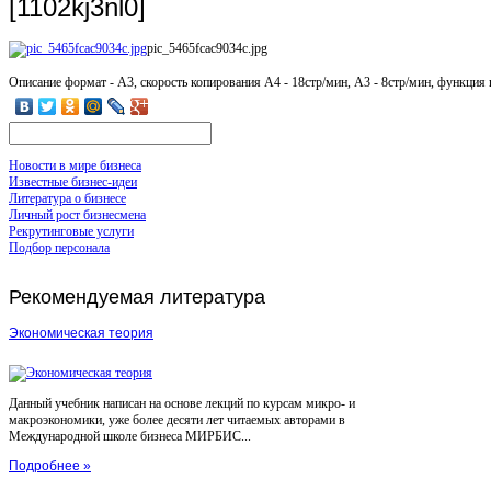
[1102kj3nl0]
pic_5465fcac9034c.jpg
Описание
формат - A3, cкорость копирования A4 - 18стр/мин, A3 - 8стр/мин, функция 
Новости в мире бизнеса
Известные бизнес-идеи
Литература о бизнесе
Личный рост бизнесмена
Рекрутинговые услуги
Подбор персонала
Рекомендуемая
литература
Экономическая теория
Данный учебник написан на основе лекций по курсам микро- и
макроэкономики, уже более десяти лет читаемых авторами в
Международной школе бизнеса МИРБИС...
Подробнее »