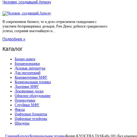
Человек, создавший Amway
В современном бизнесе, то и дело сотрясаемом скандалами с
участием беспринципных дельцов, Рич Девос добился грандиозного
успеха, сохранив высочайшую н...
Подробнее »
Каталог
Бизнес-книги
Брошюровщики
Деловая литература
Для презентаций
Компьютерные МФУ
Копировальная техника
Лазерные МФУ
Лекционные доски
Офисное оборудование
Переводчики
Струйные МФУ
Факсы
Цифровые блокноты
Цифровые телефоны
Шредеры
Главная
Каталог
Копировальная техника
Копир KYOCERA TASKalfa 181 (Без крышки Co