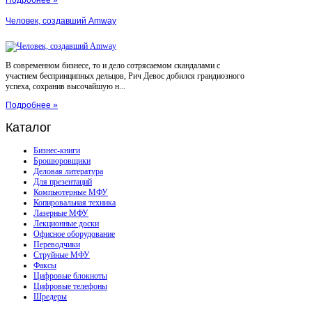
Подробнее »
Человек, создавший Amway
В современном бизнесе, то и дело сотрясаемом скандалами с
участием беспринципных дельцов, Рич Девос добился грандиозного
успеха, сохранив высочайшую н...
Подробнее »
Каталог
Бизнес-книги
Брошюровщики
Деловая литература
Для презентаций
Компьютерные МФУ
Копировальная техника
Лазерные МФУ
Лекционные доски
Офисное оборудование
Переводчики
Струйные МФУ
Факсы
Цифровые блокноты
Цифровые телефоны
Шредеры