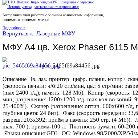
Автор книги учит работать с большим количеством информации,
понимать и принимать мнение ...
Подробнее »
Вернуться к: Лазерные МФУ
МФУ А4 цв. Xerox Phaser 6115 
pic_5465f69a84456.jpg
Описание
Цв. лаз. принтер+цифр. планш. копир+ ска
(скорость печати: ч/б:20 стр/мин, цв.: 5 стр/мин; раз
(max 2400 т/д); память: 128 Мб). Копир (скорость: 12 
мин; разрешение: 1200х1200 т/д; max кол-во копий: 
25-400%). Сканер (разрешение: оптич. 600х600 т/д, п
глубина цвета: 24 бит). Факс (скорость передачи: 33,6
разреш.:203х392; приём в память: 250 стр. (4 Мб)). Л
max. 700 ), приёма-100 л. Плотность бумаги: 60-200 
Языки описания:GDI. ОС: Windows 98/2000/XP/Vista