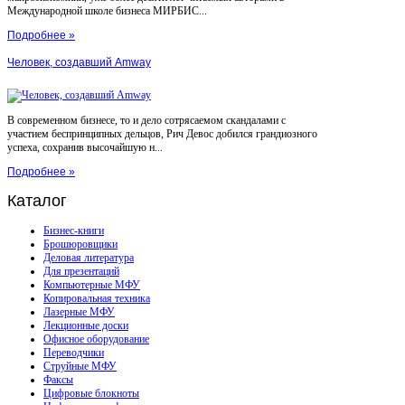
Международной школе бизнеса МИРБИС...
Подробнее »
Человек, создавший Amway
В современном бизнесе, то и дело сотрясаемом скандалами с
участием беспринципных дельцов, Рич Девос добился грандиозного
успеха, сохранив высочайшую н...
Подробнее »
Каталог
Бизнес-книги
Брошюровщики
Деловая литература
Для презентаций
Компьютерные МФУ
Копировальная техника
Лазерные МФУ
Лекционные доски
Офисное оборудование
Переводчики
Струйные МФУ
Факсы
Цифровые блокноты