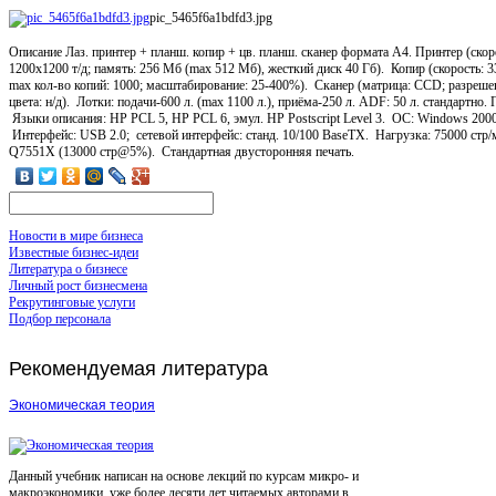
pic_5465f6a1bdfd3.jpg
Описание
Лаз. принтер + планш. копир + цв. планш. сканер формата А4. Принтер (скоро
1200х1200 т/д; память: 256 Мб (max 512 Мб), жеcткий диск 40 Гб). Копир (скорость: 33
max кол-во копий: 1000; масштабирование: 25-400%). Сканер (матрица: CCD; разрешение
цвета: н/д). Лотки: подачи-600 л. (max 1100 л.), приёма-250 л. ADF: 50 л. стандартно.
Языки описания: HP PCL 5, HP PCL 6, эмул. HP Postscript Level 3. ОС: Windows 200
Интерфейс: USB 2.0; сетевой интерфейс: станд. 10/100 BaseTX. Нагрузка: 75000 стр
Q7551X (13000 стр@5%). Стандартная двусторонняя печать.
Новости в мире бизнеса
Известные бизнес-идеи
Литература о бизнесе
Личный рост бизнесмена
Рекрутинговые услуги
Подбор персонала
Рекомендуемая
литература
Экономическая теория
Данный учебник написан на основе лекций по курсам микро- и
макроэкономики, уже более десяти лет читаемых авторами в