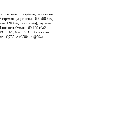
сть печати: 33 стр/мин; разрешение:
 стр/мин; разрешение: 600х600 т/д;
: 1200 т/д (прогр. н/д); глубина
 Плотность бумаги: 60-199 г/м2.
0/XP/х64, Mac OS X 10.2 и выше.
/мес. Q7551A (6500 стр@5%),