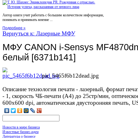
Автор книги учит работать с большим количеством информации,
понимать и принимать мнение ...
Подробнее »
Вернуться к: Лазерные МФУ
МФУ CANON i-Sensys MF4870dn
белый [6371b141]
pic_5465f6b12dead.jpg
Описание
технология печати - лазерный, формат печат
- 1, скорость ЧБ-печати (А4) до 25стр/мин, оптическ
600x600 dpi, автоматическая двусторонняя печать, U
Новости в мире бизнеса
Известные бизнес-идеи
Литература о бизнесе