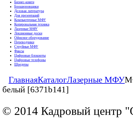
Бизнес-книги
Брошюровщики
Деловая литература
Для презентаций
Компьютерные МФУ
Копировальная техника
Лазерные МФУ
Лекционные доски
Офисное оборудование
Переводчики
Струйные МФУ
Факсы
Цифровые блокноты
Цифровые телефоны
Шредеры
Главная
Каталог
Лазерные МФУ
М
белый [6371b141]
© 2014 Кадровый центр "