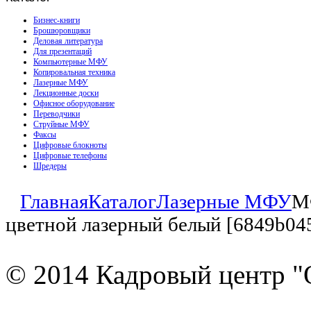
Бизнес-книги
Брошюровщики
Деловая литература
Для презентаций
Компьютерные МФУ
Копировальная техника
Лазерные МФУ
Лекционные доски
Офисное оборудование
Переводчики
Струйные МФУ
Факсы
Цифровые блокноты
Цифровые телефоны
Шредеры
Главная
Каталог
Лазерные МФУ
М
цветной лазерный белый [6849b04
© 2014 Кадровый центр "