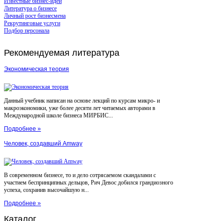
Известные бизнес-идеи
Литература о бизнесе
Личный рост бизнесмена
Рекрутинговые услуги
Подбор персонала
Рекомендуемая
литература
Экономическая теория
Данный учебник написан на основе лекций по курсам микро- и
макроэкономики, уже более десяти лет читаемых авторами в
Международной школе бизнеса МИРБИС...
Подробнее »
Человек, создавший Amway
В современном бизнесе, то и дело сотрясаемом скандалами с
участием беспринципных дельцов, Рич Девос добился грандиозного
успеха, сохранив высочайшую н...
Подробнее »
Каталог