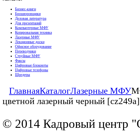
Бизнес-книги
Брошюровщики
Деловая литература
Для презентаций
Компьютерные МФУ
Копировальная техника
Лазерные МФУ
Лекционные доски
Офисное оборудование
Переводчики
Струйные МФУ
Факсы
Цифровые блокноты
Цифровые телефоны
Шредеры
Главная
Каталог
Лазерные МФУ
МФ
цветной лазерный черный [cz249a]
© 2014 Кадровый центр "