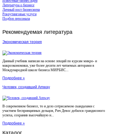
Известные бизнес-идеи
Литература о бизнесе
Личный рост бизнесмена
Рекрутинговые услуги
Подбор персонала
Рекомендуемая
литература
Экономическая теория
Данный учебник написан на основе лекций по курсам микро- и
макроэкономики, уже более десяти лет читаемых авторами в
Международной школе бизнеса МИРБИС...
Подробнее »
Человек, создавший Amway
В современном бизнесе, то и дело сотрясаемом скандалами с
участием беспринципных дельцов, Рич Девос добился грандиозного
успеха, сохранив высочайшую н...
Подробнее »
Каталог