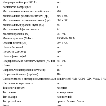
Инфракрасный порт (IRDA)
нет
Количество картриджей
1
Максимальное количество копий за цикл
999
Максимальное разрешение печати (dpi)
600 x 600
Максимальное разрешение сканера (dpi)
600 x 600
Максимальный уровень шума (дБ)
65
Максимальный формат печати
A3
Масштабирование (%)
25 - 400
Модель принтера (МФУ)
TASKalfa 1800
Область печати (мм)
297 x 420
Печать без полей
нет
Печать на CD/DVD
нет
Печать фотографий
нет
Поддерживаемая плотность бумаги (г/м кв)
45 - 160
Сканер
есть
Скорость ч/б копирования (стр/мин)
18
Скорость ч/б печати (стр/мин)
18 / 8
Совместимость с операционными системами
Windows 98 / Me / 2000 / XP / Vista / 7 /
Считыватель карт памяти
нет
Технология печати
лазерная
Тип печати
монохромная
Тип сканера
планшетный
Тип устройства
принтер / сканер / копир
Факс
нет