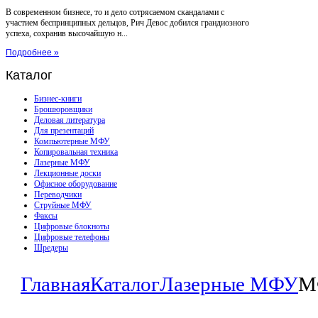
В современном бизнесе, то и дело сотрясаемом скандалами с
участием беспринципных дельцов, Рич Девос добился грандиозного
успеха, сохранив высочайшую н...
Подробнее »
Каталог
Бизнес-книги
Брошюровщики
Деловая литература
Для презентаций
Компьютерные МФУ
Копировальная техника
Лазерные МФУ
Лекционные доски
Офисное оборудование
Переводчики
Струйные МФУ
Факсы
Цифровые блокноты
Цифровые телефоны
Шредеры
Главная
Каталог
Лазерные МФУ
М