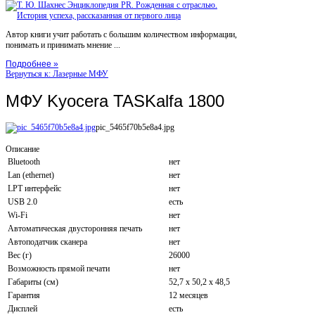
Автор книги учит работать с большим количеством информации,
понимать и принимать мнение ...
Подробнее »
Вернуться к: Лазерные МФУ
МФУ Kyocera TASKalfa 1800
pic_5465f70b5e8a4.jpg
Описание
Bluetooth
нет
Lan (ethernet)
нет
LPT интерфейс
нет
USB 2.0
есть
Wi-Fi
нет
Автоматическая двусторонняя печать
нет
Автоподатчик сканера
нет
Вес (г)
26000
Возможность прямой печати
нет
Габариты (см)
52,7 x 50,2 x 48,5
Гарантия
12 месяцев
Дисплей
есть