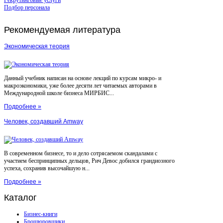
Подбор персонала
Рекомендуемая
литература
Экономическая теория
Данный учебник написан на основе лекций по курсам микро- и
макроэкономики, уже более десяти лет читаемых авторами в
Международной школе бизнеса МИРБИС...
Подробнее »
Человек, создавший Amway
В современном бизнесе, то и дело сотрясаемом скандалами с
участием беспринципных дельцов, Рич Девос добился грандиозного
успеха, сохранив высочайшую н...
Подробнее »
Каталог
Бизнес-книги
Брошюровщики