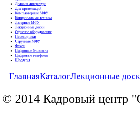
Деловая литература
Для презентаций
Компьютерные МФУ
Копировальная техника
Лазерные МФУ
Лекционные доски
Офисное оборудование
Переводчики
Струйные МФУ
Факсы
Цифровые блокноты
Цифровые телефоны
Шредеры
Главная
Каталог
Лекционные дос
© 2014 Кадровый центр "