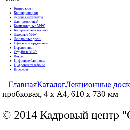
Бизнес-книги
Брошюровщики
Деловая литература
Для презентаций
Компьютерные МФУ
Копировальная техника
Лазерные МФУ
Лекционные доски
Офисное оборудование
Переводчики
Струйные МФУ
Факсы
Цифровые блокноты
Цифровые телефоны
Шредеры
Главная
Каталог
Лекционные дос
пробковая, 4 х А4, 610 х 730 мм
© 2014 Кадровый центр "