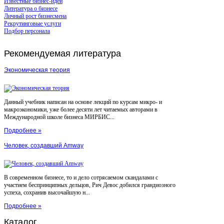
Известные бизнес-идеи
Литература о бизнесе
Личный рост бизнесмена
Рекрутинговые услуги
Подбор персонала
Рекомендуемая
литература
Экономическая теория
Данный учебник написан на основе лекций по курсам микро- и
макроэкономики, уже более десяти лет читаемых авторами в
Международной школе бизнеса МИРБИС...
Подробнее »
Человек, создавший Amway
В современном бизнесе, то и дело сотрясаемом скандалами с
участием беспринципных дельцов, Рич Девос добился грандиозного
успеха, сохранив высочайшую н...
Подробнее »
Каталог