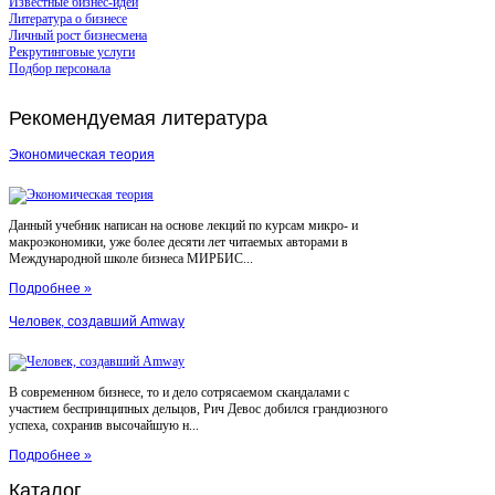
Известные бизнес-идеи
Литература о бизнесе
Личный рост бизнесмена
Рекрутинговые услуги
Подбор персонала
Рекомендуемая
литература
Экономическая теория
Данный учебник написан на основе лекций по курсам микро- и
макроэкономики, уже более десяти лет читаемых авторами в
Международной школе бизнеса МИРБИС...
Подробнее »
Человек, создавший Amway
В современном бизнесе, то и дело сотрясаемом скандалами с
участием беспринципных дельцов, Рич Девос добился грандиозного
успеха, сохранив высочайшую н...
Подробнее »
Каталог