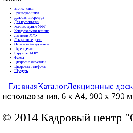
Бизнес-книги
Брошюровщики
Деловая литература
Для презентаций
Компьютерные МФУ
Копировальная техника
Лазерные МФУ
Лекционные доски
Офисное оборудование
Переводчики
Струйные МФУ
Факсы
Цифровые блокноты
Цифровые телефоны
Шредеры
Главная
Каталог
Лекционные дос
использования, 6 х А4, 900 х 790 
© 2014 Кадровый центр "