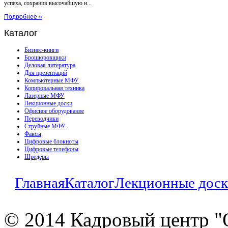
успеха, сохранив высочайшую н...
Подробнее »
Каталог
Бизнес-книги
Брошюровщики
Деловая литература
Для презентаций
Компьютерные МФУ
Копировальная техника
Лазерные МФУ
Лекционные доски
Офисное оборудование
Переводчики
Струйные МФУ
Факсы
Цифровые блокноты
Цифровые телефоны
Шредеры
Главная
Каталог
Лекционные дос
© 2014 Кадровый центр "