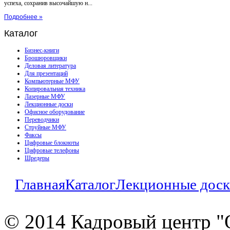
успеха, сохранив высочайшую н...
Подробнее »
Каталог
Бизнес-книги
Брошюровщики
Деловая литература
Для презентаций
Компьютерные МФУ
Копировальная техника
Лазерные МФУ
Лекционные доски
Офисное оборудование
Переводчики
Струйные МФУ
Факсы
Цифровые блокноты
Цифровые телефоны
Шредеры
Главная
Каталог
Лекционные дос
© 2014 Кадровый центр "