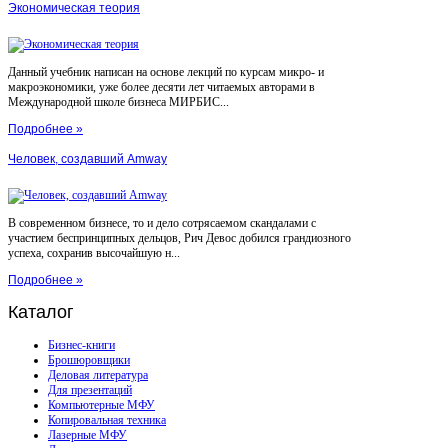
Экономическая теория
Данный учебник написан на основе лекций по курсам микро- и
макроэкономики, уже более десяти лет читаемых авторами в
Международной школе бизнеса МИРБИС...
Подробнее »
Человек, создавший Amway
В современном бизнесе, то и дело сотрясаемом скандалами с
участием беспринципных дельцов, Рич Девос добился грандиозного
успеха, сохранив высочайшую н...
Подробнее »
Каталог
Бизнес-книги
Брошюровщики
Деловая литература
Для презентаций
Компьютерные МФУ
Копировальная техника
Лазерные МФУ